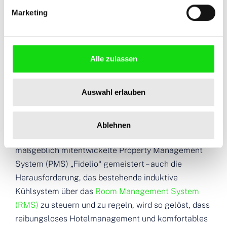
nach optimalen Lösungen streben.
Marketing
Detlef Borowski, Area Manager South bei
MESSERSCHMITT Systems
Alle zulassen
Lösung: Raummanagement
Auswahl erlauben
Durch Realisierung entsprechender Schnittstellen
hat MESSERSCHMITT Systems nicht nur die
Anbindung an das vom General Manager Dietmar
Ablehnen
Müller-Elmau in einer vorherigen Funktion
maßgeblich mitentwickelte Property Management
System (PMS) „Fidelio“ gemeistert – auch die
Herausforderung, das bestehende induktive
Kühlsystem über das
Room Management System
(RMS)
zu steuern und zu regeln, wird so gelöst, dass
reibungsloses Hotelmanagement und komfortables