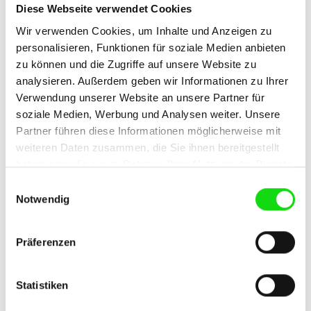
Unterkunft mit intuitiv bedienbaren Komponenten
Diese Webseite verwendet Cookies
zur Zutrittskontrolle und Raumsteuerung aus, die
Wir verwenden Cookies, um Inhalte und Anzeigen zu
zugleich luxuriöse Akzente setzen. Acht Jahre
personalisieren, Funktionen für soziale Medien anbieten
zu können und die Zugriffe auf unsere Website zu
später erfolgt die Erweiterung der Systeme auf das
analysieren. Außerdem geben wir Informationen zu Ihrer
benachbarte „Retreat“. Insgesamt sind dabei neben
Verwendung unserer Website an unsere Partner für
den Gastzimmern auch die diversen Eingänge, die
soziale Medien, Werbung und Analysen weiter. Unsere
Tiefgaragen- und Parkplatzzufahrten sowie der
Partner führen diese Informationen möglicherweise mit
Back-of-House-Bereich auszustatten.
weiteren Daten zusammen, die Sie ihnen bereitgestellt
haben oder die sie im Rahmen Ihrer Nutzung der Dienste
gesammelt haben.
Einwilligungsauswahl
Wer aufhört, besser zu werden, hat
Notwendig
aufgehört, gut zu sein. Dieser
Leitsatz vereint uns mit Kunden wie
Präferenzen
dem Schloss Elmau, mit denen wir
Statistiken
partnerschaftlich immer wieder