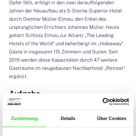
Opfer fällt, erfolgt in den zwei darauffolgenden
Jahren der Neuaufbau als 5-Sterne-Superior-Hotel
durch Dietmar Müller-Elmau, den Enkel des
ursprünglichen Errichters Johannes Müller. Heute
gehört Schloss Elmau zur Allianz „The Leading
Hotels of the World“ und beherbergt im „Hideaway“
Gäste in insgesamt 115 Zimmern und Suiten. Seit
2015 werden diese Kapazitäten durch 47 weitere
Gasträume im neugebauten Nachbarhotel „Retreat“
ergänzt.
Aufgabe
Wie das Anwesen selbst weist auch die
Partnerschaft mit MESSERSCHMITT Systems eine
Zustimmung
Details
Über Cookies
„Historie“ auf: Bereits zur Ersteröffnung im Jahr
2007 rüstet der Systemspezialist die prachtvolle