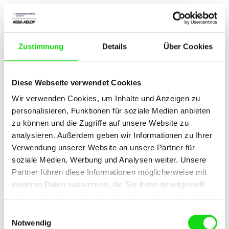
Widerruf Ihrer Einwilligung zur
Datenverarbeitung
Zustimmung
Details
Über Cookies
Viele Datenverarbeitungsvorgänge sind nur mit Ihrer
ausdrücklichen Einwilligung möglich. Sie können
eine bereits erteilte Einwilligung jederzeit
Diese Webseite verwendet Cookies
widerrufen. Die Rechtmäßigkeit der bis zum Widerruf
Wir verwenden Cookies, um Inhalte und Anzeigen zu
erfolgten Datenverarbeitung bleibt vom Widerruf
personalisieren, Funktionen für soziale Medien anbieten
unberührt.
zu können und die Zugriffe auf unsere Website zu
analysieren. Außerdem geben wir Informationen zu Ihrer
Widerspruchsrecht gegen die
Verwendung unserer Website an unsere Partner für
Datenerhebung in besonderen Fällen
soziale Medien, Werbung und Analysen weiter. Unsere
sowie gegen Direktwerbung (Art. 21
Partner führen diese Informationen möglicherweise mit
DSGVO)
weiteren Daten zusammen, die Sie ihnen bereitgestellt
haben oder die sie im Rahmen Ihrer Nutzung der Dienste
WENN DIE DATENVERARBEITUNG AUF
gesammelt haben.
Einwilligungsauswahl
GRUNDLAGE VON ART. 6 ABS. 1 LIT. E ODER F
Notwendig