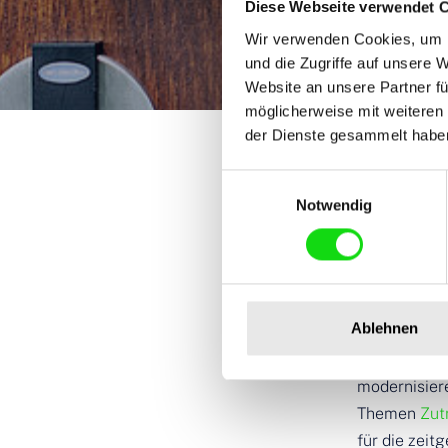
Diese Webseite verwendet 
Wir verwenden Cookies, um I
und die Zugriffe auf unsere 
Website an unsere Partner fü
möglicherweise mit weiteren
You are here:
der Dienste gesammelt habe
Startseite
Services
Kundenspezif
Einwilligungsauswahl
Notwendig
Indivi
Hotel
Ablehnen
Sie planen 
modernisier
Themen
Zut
für die zei