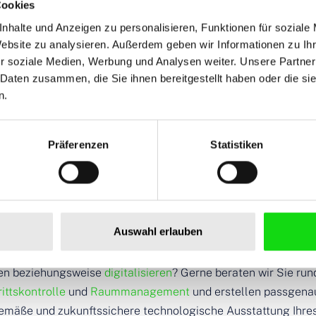
Cookies
nhalte und Anzeigen zu personalisieren, Funktionen für soziale
Website zu analysieren. Außerdem geben wir Informationen zu I
r soziale Medien, Werbung und Analysen weiter. Unsere Partner
 Daten zusammen, die Sie ihnen bereitgestellt haben oder die s
n.
ische Lösungen
Präferenzen
Statistiken
duelle Beratung und Planung f
projekt
Auswahl erlauben
einen Hotelneubau oder möchten ein bestehendes Gastgewer
en beziehungsweise
digitalisieren
? Gerne beraten wir Sie run
rittskontrolle
und
Raummanagement
und erstellen passgena
tgemäße und zukunftssichere technologische Ausstattung Ihre