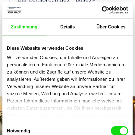
Architektur, Kunst und Design &
herausragender Service – spiegelt
Zustimmung
Details
Über Cookies
sich ebenfalls in dem neuen
MESSERSCHMITT System wider und
Diese Webseite verwendet Cookies
damit sind wir sehr zufrieden.
Wir verwenden Cookies, um Inhalte und Anzeigen zu
Martin Rose, Technischer Leiter Althoff
personalisieren, Funktionen für soziale Medien anbieten
Seehotel Überfahrt
zu können und die Zugriffe auf unsere Website zu
analysieren. Außerdem geben wir Informationen zu Ihrer
Verwendung unserer Website an unsere Partner für
soziale Medien, Werbung und Analysen weiter. Unsere
Partner führen diese Informationen möglicherweise mit
weiteren Daten zusammen, die Sie ihnen bereitgestellt
haben oder die sie im Rahmen Ihrer Nutzung der Dienste
gesammelt haben.
Einwilligungsauswahl
Notwendig