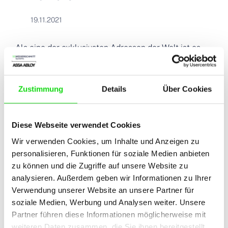
19.11.2021
Als eine der exklusivsten Adressen der Welt ist es
uns eine besondere Ehre, das Emirates Towers Hotel
in Dubai bei MESSERSCHMITT Systems willkommen
zu heißen. Mit neuen individuell produzierten
Zustimmung
Details
Über Cookies
Keycard- und Room Management-Systemen
erhalten die luxuriösen Zimmer von uns ein
Diese Webseite verwendet Cookies
umfassendes Technologie-Upgrade mit Komfort-
Wir verwenden Cookies, um Inhalte und Anzeigen zu
Funktionen der neusten Generation. Und da ein
personalisieren, Funktionen für soziale Medien anbieten
zeitgemäßes, zukunftssicheres Hotel-Business auch
zu können und die Zugriffe auf unsere Website zu
beim Thema Nachhaltigkeit vorangeht, orderte das
analysieren. Außerdem geben wir Informationen zu Ihrer
Emirates Towers 10.000 Exemplare von O-Key –
Verwendung unserer Website an unsere Partner für
unserer ökologischen und hygienischen Keycard aus
soziale Medien, Werbung und Analysen weiter. Unsere
FSC®-zertifiziertem Ginkgo-Holz. Wir freuen uns auf
Partner führen diese Informationen möglicherweise mit
die Zusammenarbeit!
weiteren Daten zusammen, die Sie ihnen bereitgestellt