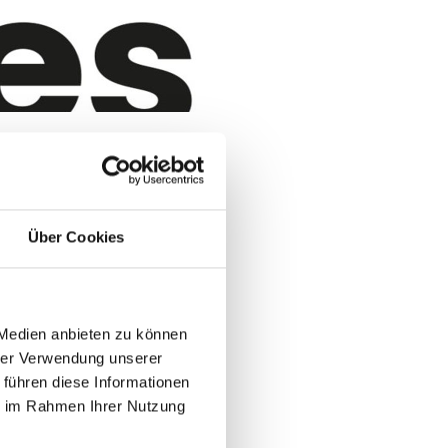
Über Cookies
tegische Ausrichtung auf dem
 Medien anbieten zu können
ard- und Room Management-
hrer Verwendung unserer
 führen diese Informationen
ie im Rahmen Ihrer Nutzung