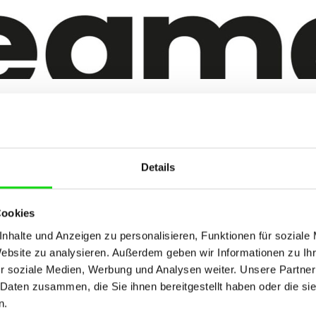
 Partnerschaft mit Yeames
itality
Details
Cookies
ames Hospitality stärkt MESSERSCHMITT Systems seine stra
nhalte und Anzeigen zu personalisieren, Funktionen für soziale
 Yeames wird dort zum exklusiven Komplettanbieter für Keyc
Website zu analysieren. Außerdem geben wir Informationen zu I
 Systems.
r soziale Medien, Werbung und Analysen weiter. Unsere Partner
 Daten zusammen, die Sie ihnen bereitgestellt haben oder die s
ospitality:
https://yeames.com/
n.