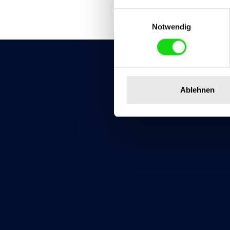
Zurück
Einwilligungsauswahl
Notwendig
Lösungen
Ablehnen