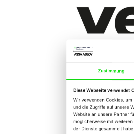
Neue
Hosp
Zustimmung
29.01.2021
Diese Webseite verwendet 
Durch die Kooperation mit Ye
Wir verwenden Cookies, um I
Hotelmarkt in UK und Irland.
und die Zugriffe auf unsere 
Systeme von MESSERSCHMITT
Website an unsere Partner fü
möglicherweise mit weiteren
Erfahren Sie mehr zu Yeames H
der Dienste gesammelt habe