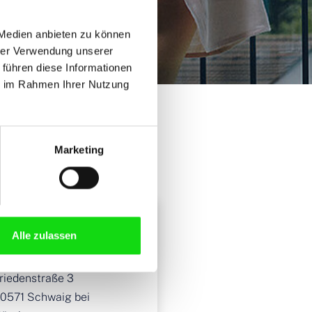
 Medien anbieten zu können
hrer Verwendung unserer
 führen diese Informationen
ie im Rahmen Ihrer Nutzung
Marketing
SSA ABLOY Global
Alle zulassen
olutions GmbH
ersonalabteilung
riedenstraße 3
0571
Schwaig bei